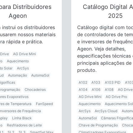
para Distribuidores
Catálogo Digital 
Ageon
2025
 instrui os distribuidores
Catálogo digital com tod
usarem nossos materiais
de controladores de tem
a rápida e prática.
e inversores de frequênc
Ageon. Veja detalhes,
Drive
AG Drive Mini
especificações técnicas 
ro
Aquecimento
principais aplicações de
o Solar
ArcSys
produto.
ud
Automação
AutomaSol
goríficas
A102
A103
A103 PID
A103
Programação
Chocadeiras
A104
A106
A108
AG Drive
ores Evaporativos
AG Drive Mini
AG Drive Pro
res de Temperatura
FanSpeed
Aquecimento
Aquecimento Sol
Inversores de Frequência
ArcSys
ArcSys Cloud
Autom
splay
Linha Black
AutomaSol
Câmaras Frigorífic
ão
Resfriadores de Leite
Chave de Programação
Choca
L1
SL2
SL3
SmartSet Max
Climatizadores Evaporativos