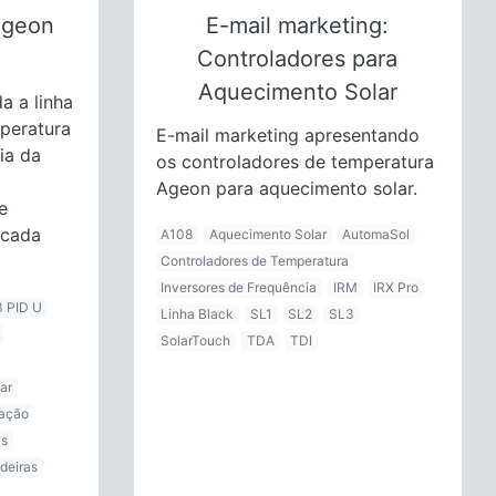
Ageon
E-mail marketing:
Controladores para
Aquecimento Solar
a a linha
peratura
E-mail marketing apresentando
ia da
os controladores de temperatura
Ageon para aquecimento solar.
e
 cada
A108
Aquecimento Solar
AutomaSol
Controladores de Temperatura
Inversores de Frequência
IRM
IRX Pro
 PID U
Linha Black
SL1
SL2
SL3
SolarTouch
TDA
TDI
ar
ação
as
deiras