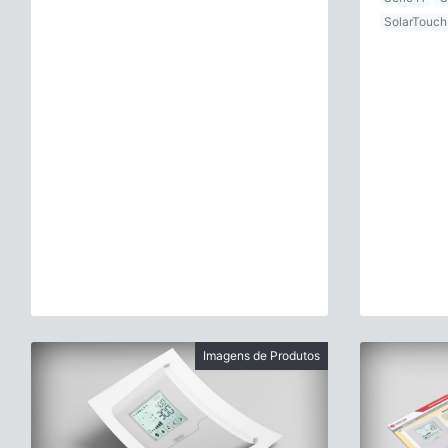
SolarTouch
Imagens de Produtos