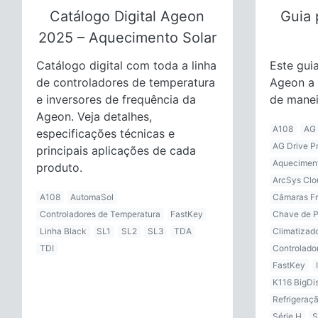
Catálogo Digital Ageon
Guia 
2025 – Aquecimento Solar
Catálogo digital com toda a linha
Este guia
de controladores de temperatura
Ageon a 
e inversores de frequência da
de maneir
Ageon. Veja detalhes,
A108
AG 
especificações técnicas e
AG Drive P
principais aplicações de cada
Aqueciment
produto.
ArcSys Clo
A108
AutomaSol
Câmaras Fri
Controladores de Temperatura
FastKey
Chave de 
Linha Black
SL1
SL2
SL3
TDA
Climatizad
TDI
Controlado
FastKey
K116 BigDi
Refrigeraç
Série H
S