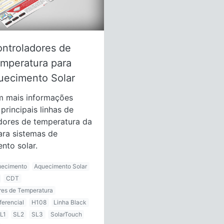
ntroladores de
mperatura para
uecimento Solar
m mais informações
principais linhas de
dores de temperatura da
ra sistemas de
nto solar.
uecimento
Aquecimento Solar
CDT
res de Temperatura
ferencial
H108
Linha Black
L1
SL2
SL3
SolarTouch