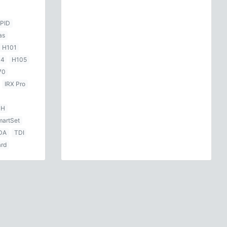
 PID
as
H101
04
H105
70
IRX Pro
 H
martSet
DA
TDI
ard