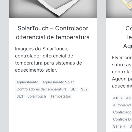
SolarTouch – Controlador
Co
diferencial de temperatura
Te
Aq
Imagens do SolarTouch,
controlador diferencial de
Flyer co
temperatura para sistemas de
sobre as 
aquecimento solar.
controla
Ageon pa
Aquecimento
Aquecimento Solar
aquecime
Controladores de Temperatura
SL1
SL2
SL3
SolarTouch
Termostatos
A108
Aq
AutomaSol
Controlado
Controle Di
Série H
S