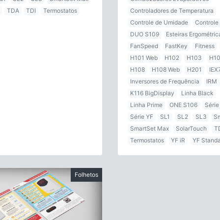
TDA
TDI
Termostatos
Controladores de Temperatura
Controle de Umidade
Controle
DUO S109
Esteiras Ergométric
FanSpeed
FastKey
Fitness
H101 Web
H102
H103
H1
H108
H108 Web
H201
IEX
Inversores de Frequência
IRM
K116 BigDisplay
Linha Black
Linha Prime
ONE S106
Série
Série YF
SL1
SL2
SL3
S
SmartSet Max
SolarTouch
T
Termostatos
YF iR
YF Stand
Folhetos